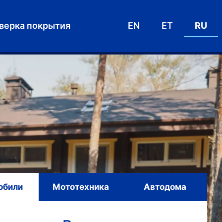
верка покрытия
EN
ET
RU
обили
Мототехника
Автодома