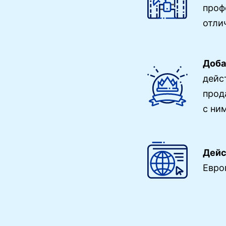
проф
отли
Доба
дейс
прод
с ним
Дейс
Евро