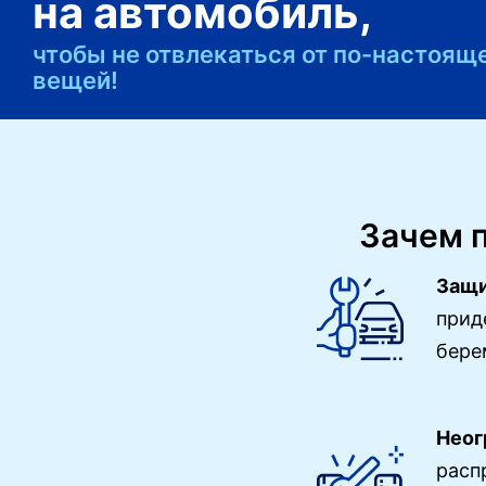
на автомобиль,
чтобы не отвлекаться от по-настоя
вещей!
Зачем 
Защи
прид
бере
Неог
расп