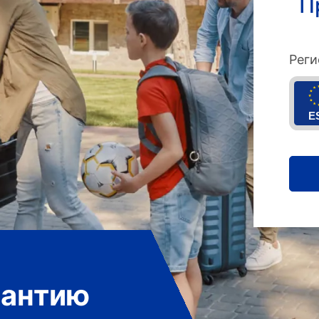
П
Реги
E
рантию