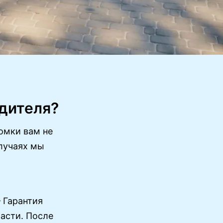
дителя?
омки вам не
случаях мы
Гарантия
части. После