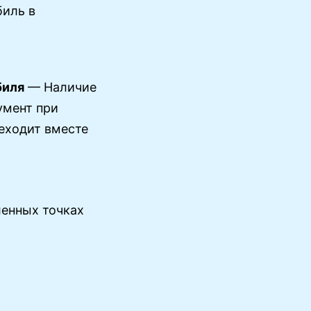
биль в
биля
— Наличие
умент при
реходит вместе
енных точках